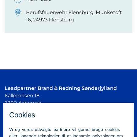
Berufsfeuerwehr Flensburg, Munketoft
16, 24973 Flensburg
Leadpartner Brand & Redning Sønderjylland
Kallemosen 18
6200 Aabenraa
Tlf:
7376 6666
beredskab@brsj.dk
Cvr.nr.: 35438718