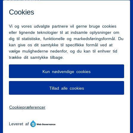
6200 Aabenraa
Tlf:
7376 6666
beredskab@brsj.dk
Cvr.nr.: 35438718
Kystdirektoratet
Sønderborg Kommune
Region Syddanmark
Tilgængelighedserklæring
Stadt Flensburg
Kreis Nordfriesland
Kreis Schleswig-Flensburg