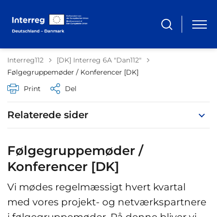
Tilbage til
Interreg112
[DK] Interreg 6A "Dan112"
Følgegruppemøder / Konferencer [DK]
Print
Del
Relaterede sider
Følgegruppemøder /
Konferencer [DK]
Vi mødes regelmæssigt hvert kvartal
med vores projekt- og netværkspartnere