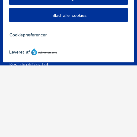
Leadpartner Brand & Redning Sønderjylland
Kallemosen 18
6200 Aabenraa
Tlf:
7376 6666
beredskab@brsj.dk
Cvr.nr.: 35438718
Kystdirektoratet
Sønderborg Kommune
Region Syddanmark
Tilgængelighedserklæring
Stadt Flensburg
Kreis Nordfriesland