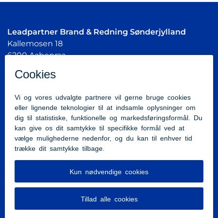
Leadpartner Brand & Redning Sønderjylland
Kallemosen 18
6200 Aabenraa
Tlf:
7376 6666
beredskab@brsj.dk
Cvr.nr.: 35438718
Kystdirektoratet
Sønderborg Kommune
Region Syddanmark
Tilgængelighedserklæring
Stadt Flensburg