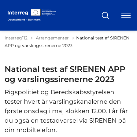
Tilbage til
Interreg112
Arrangementer
National test af S!RENEN
APP og varslingssirenerne 2023
National test af S!RENEN APP
og varslingssirenerne 2023
Rigspolitiet og Beredskabsstyrelsen
tester hvert år varslingskanalerne den
første onsdag i maj klokken 12.00. I år får
du også en testadvarsel via S!RENEN på
din mobiltelefon.