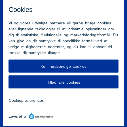
Tlf:
7376 6666
beredskab@brsj.dk
Cvr.nr.: 35438718
Kystdirektoratet
Sønderborg Kommune
Region Syddanmark
Tilgængelighedserklæring
Stadt Flensburg
Kreis Nordfriesland
Kreis Schleswig-Flensburg