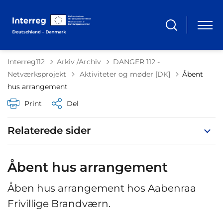
Interreg112
Arkiv /Archiv
DANGER 112 -
Tilbage til
Netværksprojekt
Aktiviteter og møder [DK]
Åbent
hus arrangement
Print
Del
Relaterede sider
Åbent hus arrangement
Åben hus arrangement hos Aabenraa
Frivillige Brandværn.